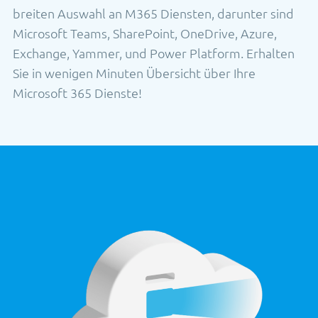
breiten Auswahl an M365 Diensten, darunter sind
Microsoft Teams, SharePoint, OneDrive, Azure,
Exchange, Yammer, und Power Platform. Erhalten
Sie in wenigen Minuten Übersicht über Ihre
Microsoft 365 Dienste!