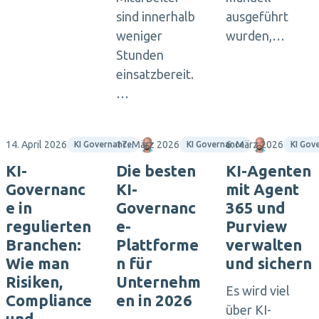
sind innerhalb
ausgeführt
weniger
wurden,…
Stunden
einsatzbereit.
…
14. April 2026
17. März 2026
Matthias Seidel
6. März 2026
Matthias S
KI Governance
KI Governance
KI Gov
KI-
Die besten
KI-Agenten
Governanc
KI-
mit Agent
e in
Governanc
365 und
regulierten
e-
Purview
Branchen:
Plattforme
verwalten
Wie man
n für
und sichern
Risiken,
Unternehm
Es wird viel
Compliance
en in 2026
über KI-
und