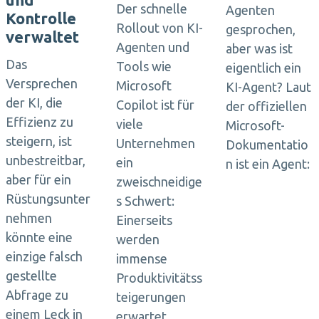
Der schnelle
Agenten
Kontrolle
Rollout von KI-
gesprochen,
verwaltet
Agenten und
aber was ist
Das
Tools wie
eigentlich ein
Versprechen
Microsoft
KI-Agent? Laut
der KI, die
Copilot ist für
der offiziellen
Effizienz zu
viele
Microsoft-
steigern, ist
Unternehmen
Dokumentatio
unbestreitbar,
ein
n ist ein Agent:
aber für ein
zweischneidige
Rüstungsunter
s Schwert:
nehmen
Einerseits
könnte eine
werden
einzige falsch
immense
gestellte
Produktivitätss
Abfrage zu
teigerungen
einem Leck in
erwartet,