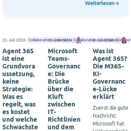
Weiterlesen
→
23. Juli 2026
13. Juli 2026
James Westlake
8. Juli 2026
T
Collaboration Governance
Collaboration Governance
Collabo
Agent 365
Microsoft
Was ist
ist eine
Teams-
Agent 365?
Grundvora
Governanc
Die M365-
ussetzung,
e: Die
KI-
keine
Brücke
Governanc
Strategie:
über die
e-Lücke
Was es
Kluft
erklärt
regelt, was
zwischen
Zuerst die gute
es kostet
IT-
Nachricht:
und welche
Richtlinien
Microsoft hat
Schwachste
und dem