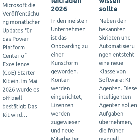
leitfaden
wissen
Microsoft die
2026
sollte
Veröffentlichu
In den meisten
Neben den
ng monatlicher
Unternehmen
bekannten
Updates für
ist das
Skripten und
das Power
Onboarding zu
Automatisieru
Platform
einer
ngen entsteht
Center of
Kunstform
eine neue
Excellence
geworden.
Klasse von
(CoE) Starter
Konten
Software: KI-
Kit ein. Im Mai
werden
Agenten. Diese
2026 wurde es
eingerichtet,
intelligenten
offiziell
Lizenzen
Agenten sollen
bestätigt: Das
werden
Aufgaben
Kit wird…
zugewiesen
übernehmen,
und neue
die früher
Mitarbeiter
manuell