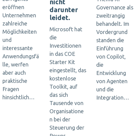
nicht
eröffnen
Governance als
darunter
Unternehmen
zweitrangig
leidet.
zahlreiche
behandelt. Im
Microsoft hat
Möglichkeiten
Vordergrund
die
und
standen die
Investitionen
interessante
Einführung
in das COE
Anwendungsfä
von Copilot,
Starter Kit
lle, werfen
die
eingestellt, das
aber auch
Entwicklung
kostenlose
praktische
von Agenten
Toolkit, auf
Fragen
und die
das sich
hinsichtlich…
Integration…
Tausende von
Organisatione
n bei der
Steuerung der
Power