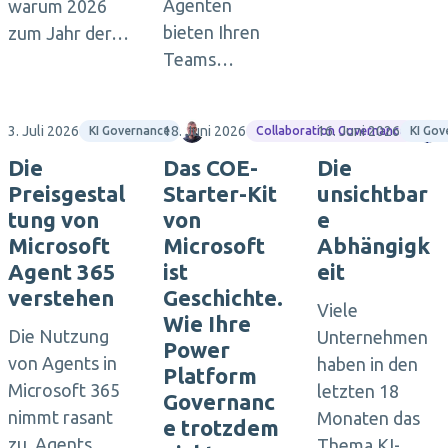
Agenten
warum 2026
bieten Ihren
zum Jahr der…
Teams…
3. Juli 2026
18. Juni 2026
Jasper Oosterveld
16. Juni 2026
M
KI Governance
Collaboration Governance
KI Gov
Die
Das COE-
Die
Preisgestal
Starter-Kit
unsichtbar
tung von
von
e
Microsoft
Microsoft
Abhängigk
Agent 365
ist
eit
verstehen
Geschichte.
Viele
Wie Ihre
Die Nutzung
Unternehmen
Power
von Agents in
haben in den
Platform
Microsoft 365
letzten 18
Governanc
nimmt rasant
Monaten das
e trotzdem
zu. Agents
Thema KI-