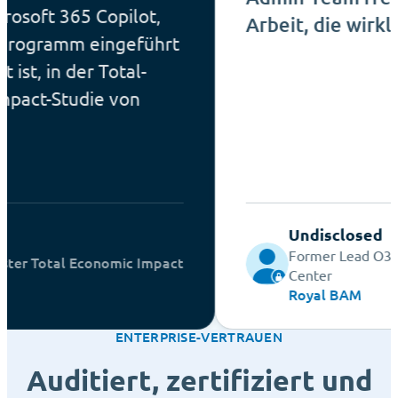
 365 Copilot,
Arbeit, die wirklich zäh
amm eingeführt
n der Total-
Studie von
Ca
Undisclosed
Former Lead O365 Comp
tal Economic Impact
Center
Royal BAM
ENTERPRISE-VERTRAUEN
Auditiert, zertifiziert und