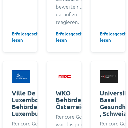
bewerten und
darauf zu
reagieren.
Erfolgsgeschichte
Erfolgsgeschichte
Erfolgsgesch
→
→
lesen
lesen
lesen
Ville De
WKO
Universit
Luxembourg
Behörde ,
Basel
Behörde,
Österreich
Gesundhe
Luxemburg
, Schweiz
Rencore Governance
Rencore Governance
Rencore Go
war das perfekte