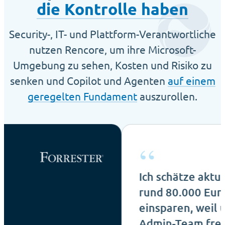
die Kontrolle haben
Security-, IT- und Plattform-Verantwortliche
nutzen Rencore, um ihre Microsoft-
Umgebung zu sehen, Kosten und Risiko zu
senken und Copilot und Agenten
auf einem
geregelten Fundament
auszurollen.
“
Ich schätze aktuell, das
rund 80.000 Euro pro 
einsparen, weil unser I
Admin-Team frei wird f