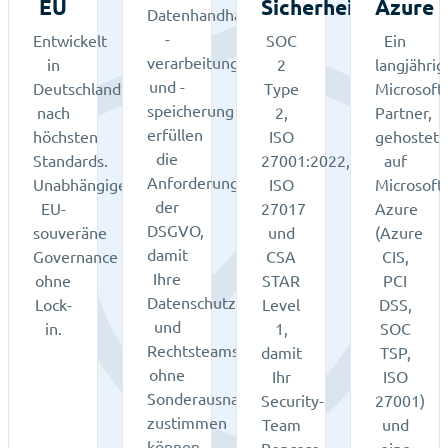
EU
Sicherheitsstanda
Azure
Datenhandhabung,
-
Entwickelt
SOC
Ein
verarbeitung
in
2
langjährig
und -
Deutschland
Type
Microsoft-
speicherung
nach
2,
Partner,
erfüllen
höchsten
ISO
gehostet
die
Standards.
27001:2022,
auf
Anforderungen
Unabhängige,
ISO
Microsoft
der
EU-
27017
Azure
DSGVO,
souveräne
und
(Azure
damit
Governance
CSA
CIS,
Ihre
ohne
STAR
PCI
Datenschutz-
Lock-
Level
DSS,
und
in.
1,
SOC
Rechtsteams
damit
TSP,
ohne
Ihr
ISO
Sonderausnahme
Security-
27001)
zustimmen
Team
und
können.