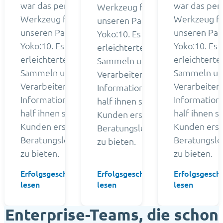
war das perfekte
war das per
Werkzeug für
Werkzeug für
Werkzeug f
unseren Partner
unseren Partner
unseren Par
Yoko:10. Es
Yoko:10. Es
Yoko:10. Es
erleichterte das
erleichterte das
erleichterte
Sammeln und
Sammeln und
Sammeln u
Verarbeiten von
Verarbeiten von
Verarbeiten
Informationen - und
Informationen - und
Information
half ihnen so, ihren
half ihnen so, ihren
half ihnen so
Kunden erstklassige
Kunden erstklassige
Kunden erst
Beratungsleistungen
Beratungsleistungen
Beratungsle
zu bieten.
zu bieten.
zu bieten.
Erfolgsgeschichte
Erfolgsgeschichte
Erfolgsgesch
→
→
lesen
lesen
lesen
Enterprise-Teams, die schon