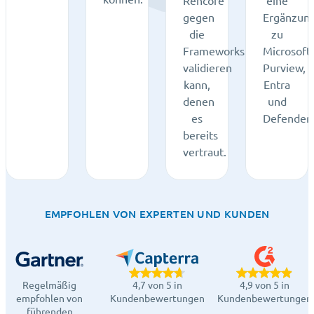
Rencore
eine
gegen
Ergänzun
die
zu
Frameworks
Microsoft
validieren
Purview,
kann,
Entra
denen
und
es
Defender.
bereits
vertraut.
EMPFOHLEN VON EXPERTEN UND KUNDEN
Regelmäßig
4,7 von 5 in
4,9 von 5 in
empfohlen von
Kundenbewertungen
Kundenbewertungen
führenden