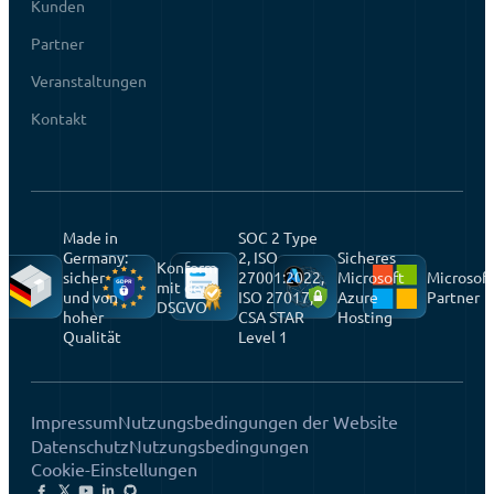
Kunden
Partner
Veranstaltungen
Kontakt
Made in
SOC 2 Type
Germany:
2, ISO
Sicheres
Konform
sicher
27001:2022,
Microsoft
Microsoft
mit der
und von
ISO 27017,
Azure
Partner
DSGVO
hoher
CSA STAR
Hosting
Qualität
Level 1
Impressum
Nutzungsbedingungen der Website
Datenschutz
Nutzungsbedingungen
Cookie-Einstellungen