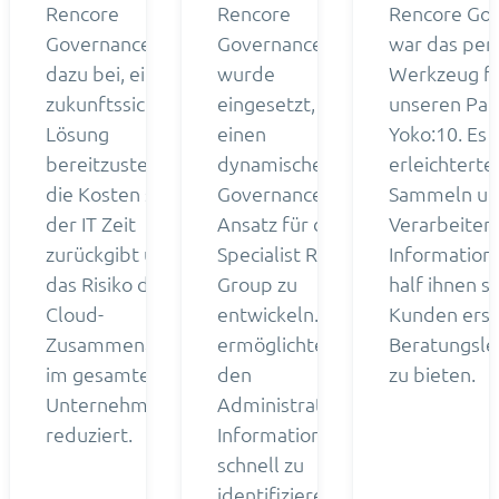
Rencore
Rencore
Rencore Go
Governance trug
Governance
war das per
dazu bei, eine
wurde
Werkzeug f
zukunftssichere
eingesetzt, um
unseren Par
Lösung
einen
Yoko:10. Es
bereitzustellen,
dynamischen
erleichterte
die Kosten senkt,
Governance-
Sammeln u
der IT Zeit
Ansatz für die
Verarbeiten
zurückgibt und
Specialist Risk
Information
das Risiko der
Group zu
half ihnen so
Cloud-
entwickeln. Er
Kunden erst
Zusammenarbeit
ermöglichte es
Beratungsle
im gesamten
den
zu bieten.
Unternehmen
Administratoren,
reduziert.
Informationen
schnell zu
identifizieren, zu