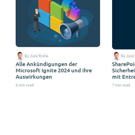
By Jussi Roine
By Jussi
Alle Ankündigungen der
SharePoi
Microsoft Ignite 2024 und ihre
Sicherhei
Auswirkungen
mit Entr
6 min read
7 min read