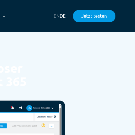
t
EN
DE
Jetzt testen
oser
t 365