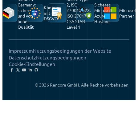
Germany:
2, ISO
Sicheres
Konform
sicher
27001:2022,
Microsoft
Microsoft
mit der
und von
ISO 27017,
Azure
Partner
DSGVO
hoher
CSA STAR
Hosting
Qualität
Level 1
Impressum
Nutzungsbedingungen der Website
Datenschutz
Nutzungsbedingungen
Cookie-Einstellungen
© 2026 Rencore GmbH. Alle Rechte vorbehalten.