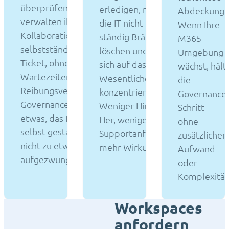
überprüfen und
erledigen, muss
Abdeckung.
verwalten ihre
die IT nicht mehr
Wenn Ihre
Kollaborationsbereiche
ständig Brände
M365-
selbstständig - ohne IT-
löschen und kann
Umgebung
Ticket, ohne
sich auf das
wächst, hält
Wartezeiten, ohne
Wesentliche
die
Reibungsverluste.
konzentrieren.
Governance
Governance wird zu
Weniger Hin und
Schritt -
etwas, das Ihr Team
Her, weniger
ohne
selbst gestaltet, und
Supportanfragen,
zusätzlichen
nicht zu etwas, das ihm
mehr Wirkung.
Aufwand
aufgezwungen wird.
oder
Komplexität
Workspaces
anfordern