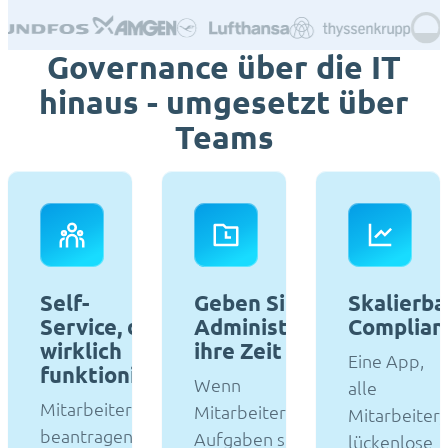
Governance über die IT
hinaus - umgesetzt über
Teams
Self-
Geben Sie Ihren
Skalierba
Service, der
Administratoren
Complian
wirklich
ihre Zeit zurück
Eine App,
funktioniert
Wenn
alle
Mitarbeiter
Mitarbeiter ihre
Mitarbeiter,
beantragen,
Aufgaben selbst
lückenlose