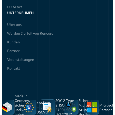
EU AI Act
UNTERNEHMEN
Über uns
Werden Sie Teil von Rencore
Kunden
Partner
Veranstaltungen
Kontakt
Made in
Germany:
SOC 2 Type
Sicheres
Konform
sicher
2, ISO
Microsoft
Microsoft
mit der
und von
27001:2022,
Azure
Partner
DSGVO
hoher
ISO 27017
Hosting