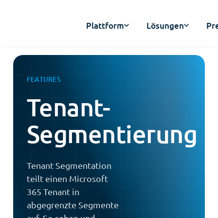
Plattform
Lösungen
Pr
FEATURES
Tenant-
Segmentierung
Tenant Segmentation
teilt einen Microsoft
365 Tenant in
abgegrenzte Segmente
auf. So sehen und