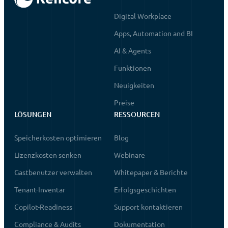
Digital Workplace
Apps, Automation and BI
AI & Agents
Funktionen
Neuigkeiten
Preise
LÖSUNGEN
RESSOURCEN
Speicherkosten optimieren
Blog
Lizenzkosten senken
Webinare
Gastbenutzer verwalten
Whitepaper & Berichte
Tenant-Inventar
Erfolgsgeschichten
Copilot-Readiness
Support kontaktieren
Compliance & Audits
Dokumentation