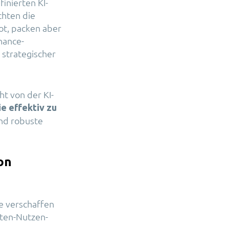
inierten KI-
chten die
ot, packen aber
nance-
 strategischer
ht von der KI-
ie effektiv zu
und robuste
on
e verschaffen
sten-Nutzen-