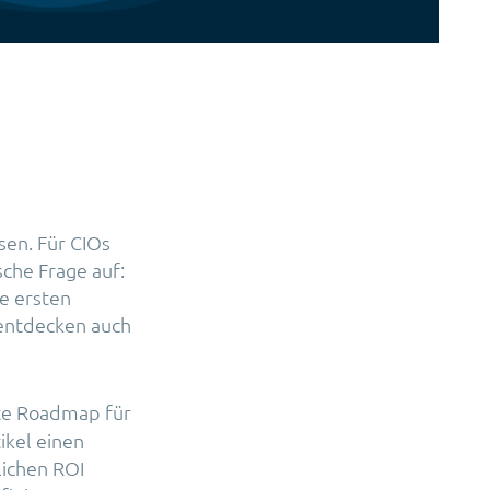
sen. Für CIOs
sche Frage auf:
e ersten
 entdecken auch
te Roadmap für
ikel einen
lichen ROI