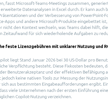
n, fasst Microsoft-Teams-Meetings zusammen, generiert 
erweiterte Datenanalysen in Excel durch. Er kann auch b
Präsentationen und der Verbesserung von PowerPoint-Fo
fice-Apps und andere Microsoft-Produkte eingebettet ist
r nicht den Kontext wechseln, was Teams dabei hilft, die 
n Zeitaufwand für sich wiederholende Aufgaben zu redu
he feste Lizenzgebühren mit unklarer Nutzung und R
opilot liegt Stand Januar 2026 bei 30 US-Dollar pro Benu
liche Verpflichtung besteht. Diese Fixkosten bedeuten, d
 der Benutzerakzeptanz und der effektiven Befähigung 
t jedoch keine nativen Tools zur Messung der Nutzungsin
r sich aus bestimmten Eingabeaufforderungen ergibt. E
 dass viele Unternehmen nach der ersten Einführung ein
glichen Copilot-Nutzung verzeichnen.