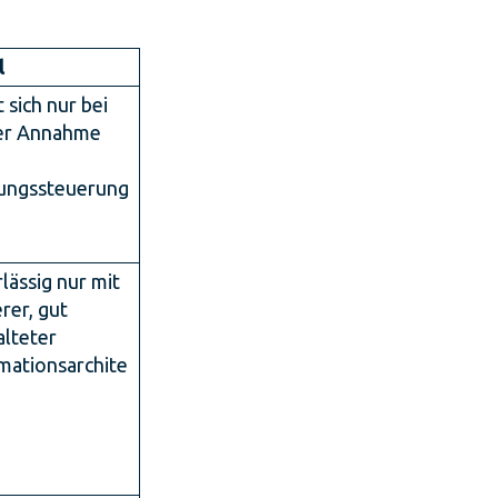
l
 sich nur bei
ver Annahme
ungssteuerung
lässig nur mit
rer, gut
lteter
mationsarchite