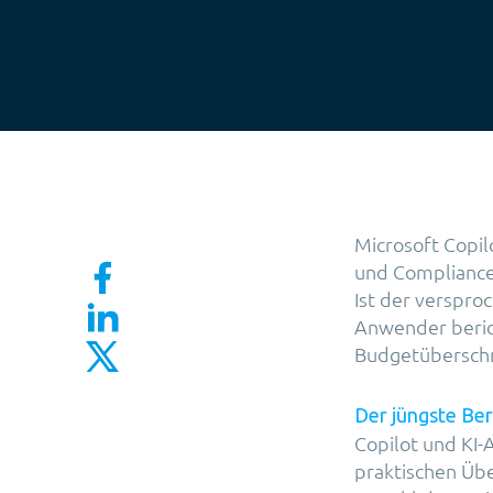
Microsoft Copil
und Compliance-
Ist der verspr
Anwender berich
Budgetüberschr
Der jüngste Ber
Copilot und KI-
praktischen Übe