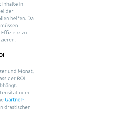
Inhalte in
ei der
lien helfen. Da
, müssen
Effizienz zu
zieren.
OI
tzer und Monat,
ass der ROI
abhängt.
tensität oder
ine
Gartner-
en drastischen