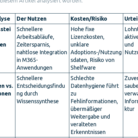
n diesem Artikel analysiert wurden.
lyse
Der Nutzen
Kosten/Risiko
Urtei
sstei
Schnellere
Hohe fixe
Lohnt
Arbeitsabläufe,
Lizenzkosten,
akti
den
Zeitersparnis,
unklare
und
nahtlose Integration
Adoptions-/Nutzung
Nutz
in M365-
sdaten, Risiko von
Anwendungen
Shelfware
Schnellere
Schlechte
Zuver
n vs.
Entscheidungsfindu
Datenhygiene führt
saube
onen
ng durch
zu
verwa
Wissenssynthese
Fehlinformationen,
Infor
übermäßiger
ktur
Weitergabe und
veralteten
Erkenntnissen