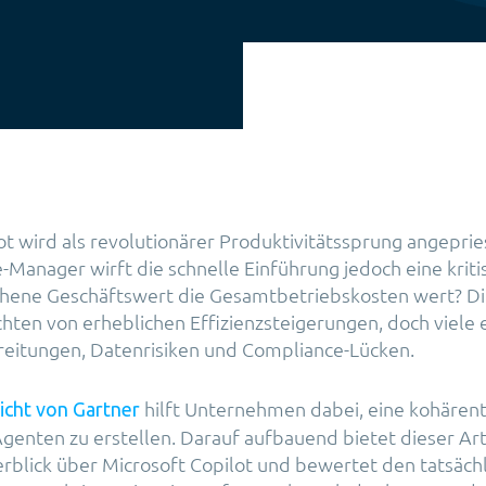
ot wird als revolutionärer Produktivitätssprung angeprie
Manager wirft die schnelle Einführung jedoch eine kriti
ochene Geschäftswert die Gesamtbetriebskosten wert? Di
ten von erheblichen Effizienzsteigerungen, doch viele
eitungen, Datenrisiken und Compliance-Lücken.
hilft Unternehmen dabei, eine kohären
icht von Gartner
Agenten zu erstellen. Darauf aufbauend bietet dieser Art
rblick über Microsoft Copilot und bewertet den tatsäch