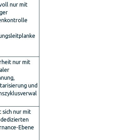
oll nur mit
ger
nkontrolle
ngsleitplanke
rheit nur mit
aler
nnung,
tarisierung und
nszyklusverwal
 sich nur mit
 dedizierten
rnance-Ebene