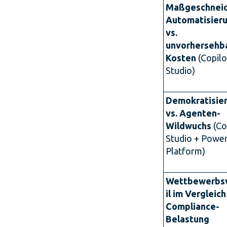
Maßgeschnei
Automatisier
vs.
unvorhersehb
Kosten
(Copilo
Studio)
Demokratisier
vs. Agenten-
Wildwuchs
(Co
Studio + Powe
Platform)
Wettbewerbs
il im Vergleich
Compliance-
Belastung