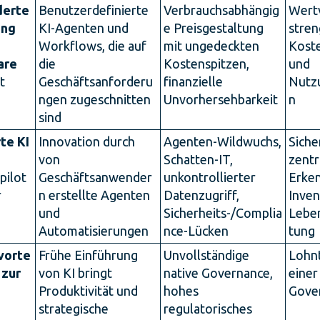
derte
Benutzerdefinierte
Verbrauchsabhängig
Wertv
ung
KI-Agenten und
e Preisgestaltung
stren
Workflows, die auf
mit ungedeckten
Koste
are
die
Kostenspitzen,
und
t
Geschäftsanforderu
finanzielle
Nutzu
ngen zugeschnitten
Unvorhersehbarkeit
n
sind
te KI
Innovation durch
Agenten-Wildwuchs,
Siche
von
Schatten-IT,
zentr
pilot
Geschäftsanwender
unkontrollierter
Erke
r
n erstellte Agenten
Datenzugriff,
Inven
und
Sicherheits-/Complia
Lebe
Automatisierungen
nce-Lücken
tung
vorte
Frühe Einführung
Unvollständige
Lohnt
 zur
von KI bringt
native Governance,
einer
Produktivität und
hohes
Gove
strategische
regulatorisches