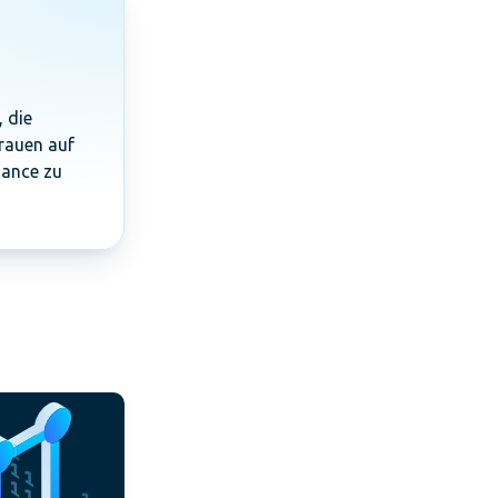
 die
trauen auf
iance zu