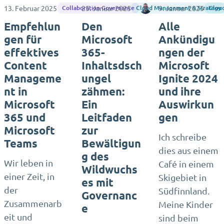
13. Februar 2025
25. Januar 2025
Jasper Oosterveld
9. Januar 2025
Collaboration Governance
Cloud Management & Strategy
Clou
Empfehlun
Den
Alle
gen für
Microsoft
Ankündigu
effektives
365-
ngen der
Content
Inhaltsdsch
Microsoft
Manageme
ungel
Ignite 2024
nt in
zähmen:
und ihre
Microsoft
Ein
Auswirkun
365 und
Leitfaden
gen
Microsoft
zur
Ich schreibe
Teams
Bewältigun
dies aus einem
g des
Wir leben in
Café in einem
Wildwuchs
einer Zeit, in
Skigebiet in
es mit
der
Südfinnland.
Governanc
Zusammenarb
Meine Kinder
e
eit und
sind beim