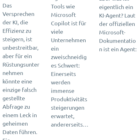
Das
Tools wie
eigentlich ein
Versprechen
Microsoft
KI-Agent? Laut
der KI, die
Copilot ist für
der offiziellen
Effizienz zu
viele
Microsoft-
steigern, ist
Unternehmen
Dokumentatio
unbestreitbar,
ein
n ist ein Agent:
aber für ein
zweischneidig
Rüstungsunter
es Schwert:
nehmen
Einerseits
könnte eine
werden
einzige falsch
immense
gestellte
Produktivitäts
Abfrage zu
steigerungen
einem Leck in
erwartet,
geheimen
andererseits…
Daten führen.