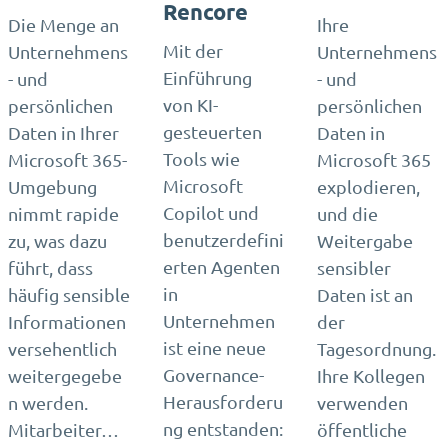
Rencore
Die Menge an
Ihre
Mit der
Unternehmens
Unternehmens
Einführung
- und
- und
von KI-
persönlichen
persönlichen
gesteuerten
Daten in Ihrer
Daten in
Tools wie
Microsoft 365-
Microsoft 365
Microsoft
Umgebung
explodieren,
Copilot und
nimmt rapide
und die
benutzerdefini
zu, was dazu
Weitergabe
erten Agenten
führt, dass
sensibler
in
häufig sensible
Daten ist an
Unternehmen
Informationen
der
ist eine neue
versehentlich
Tagesordnung.
Governance-
weitergegebe
Ihre Kollegen
Herausforderu
n werden.
verwenden
ng entstanden:
Mitarbeiter…
öffentliche