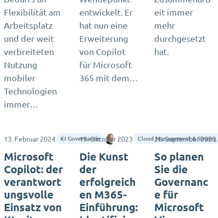
Flexibilität am
entwickelt. Er
eit immer
Arbeitsplatz
hat nun eine
mehr
und der weit
Erweiterung
durchgesetzt
verbreiteten
von Copilot
hat.
Nutzung
für Microsoft
mobiler
365 mit dem…
Technologien
immer…
13. Februar 2024
19. Oktober 2023
Ragnar Heil
26. September 2023
KI Governance
Cloud Management & Strateg
Microsoft
Die Kunst
So planen
Copilot: der
der
Sie die
verantwort
erfolgreich
Governanc
ungsvolle
en M365-
e für
Einsatz von
Einführung:
Microsoft