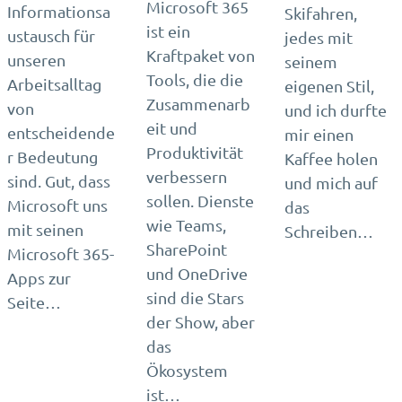
Microsoft 365
Informationsa
Skifahren,
ist ein
ustausch für
jedes mit
Kraftpaket von
unseren
seinem
Tools, die die
Arbeitsalltag
eigenen Stil,
Zusammenarb
von
und ich durfte
eit und
entscheidende
mir einen
Produktivität
r Bedeutung
Kaffee holen
verbessern
sind. Gut, dass
und mich auf
sollen. Dienste
Microsoft uns
das
wie Teams,
mit seinen
Schreiben…
SharePoint
Microsoft 365-
und OneDrive
Apps zur
sind die Stars
Seite…
der Show, aber
das
Ökosystem
ist…