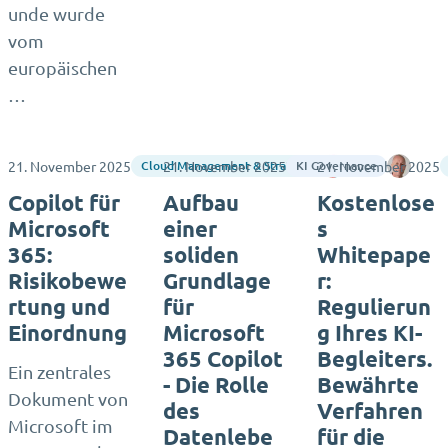
unde wurde
vom
europäischen
…
21. November 2025
21. November 2025
21. November 2025
Matthias Seidel
Rene 
Cloud Management & Strategy
KI Governance
Copilot für
Aufbau
Kostenlose
Microsoft
einer
s
365:
soliden
Whitepape
Risikobewe
Grundlage
r:
rtung und
für
Regulierun
Einordnung
Microsoft
g Ihres KI-
365 Copilot
Begleiters.
Ein zentrales
- Die Rolle
Bewährte
Dokument von
des
Verfahren
Microsoft im
Datenlebe
für die