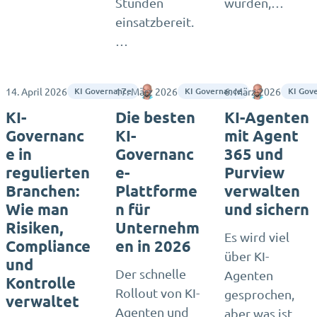
Stunden
wurden,…
einsatzbereit.
…
14. April 2026
17. März 2026
Matthias Seidel
6. März 2026
Matthias S
KI Governance
KI Governance
KI Gov
KI-
Die besten
KI-Agenten
Governanc
KI-
mit Agent
e in
Governanc
365 und
regulierten
e-
Purview
Branchen:
Plattforme
verwalten
Wie man
n für
und sichern
Risiken,
Unternehm
Es wird viel
Compliance
en in 2026
über KI-
und
Der schnelle
Agenten
Kontrolle
Rollout von KI-
gesprochen,
verwaltet
Agenten und
aber was ist