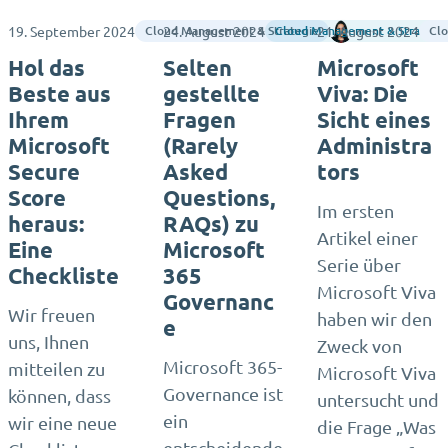
19. September 2024
24. August 2024
21. August 2024
Megha Varier
Cloud Management & Strategie
Cloud Management & Strategy
Clo
Hol das
Selten
Microsoft
Beste aus
gestellte
Viva: Die
Ihrem
Fragen
Sicht eines
Microsoft
(Rarely
Administra
Secure
Asked
tors
Score
Questions,
Im ersten
heraus:
RAQs) zu
Artikel einer
Eine
Microsoft
Serie über
Checkliste
365
Microsoft Viva
Governanc
Wir freuen
haben wir den
e
uns, Ihnen
Zweck von
Microsoft 365-
mitteilen zu
Microsoft Viva
Governance ist
können, dass
untersucht und
ein
wir eine neue
die Frage „Was
entscheidende