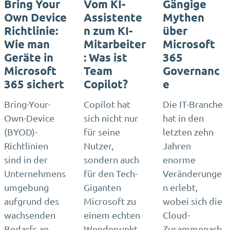
Bring Your
Vom KI-
Gängige
Own Device
Assistente
Mythen
Richtlinie:
n zum KI-
über
Wie man
Mitarbeiter
Microsoft
Geräte in
: Was ist
365
Microsoft
Team
Governanc
365 sichert
Copilot?
e
Bring-Your-
Copilot hat
Die IT-Branche
Own-Device
sich nicht nur
hat in den
(BYOD)-
für seine
letzten zehn
Richtlinien
Nutzer,
Jahren
sind in der
sondern auch
enorme
Unternehmens
für den Tech-
Veränderunge
umgebung
Giganten
n erlebt,
aufgrund des
Microsoft zu
wobei sich die
wachsenden
einem echten
Cloud-
Bedarfs an
Wendepunkt
Zusammenarb