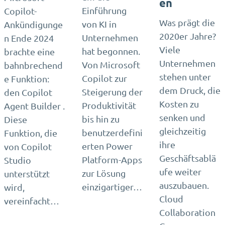
en
Einführung
Copilot-
Was prägt die
von KI in
Ankündigunge
2020er Jahre?
Unternehmen
n Ende 2024
Viele
hat begonnen.
brachte eine
Unternehmen
Von Microsoft
bahnbrechend
stehen unter
Copilot zur
e Funktion:
dem Druck, die
Steigerung der
den Copilot
Kosten zu
Produktivität
Agent Builder .
senken und
bis hin zu
Diese
gleichzeitig
benutzerdefini
Funktion, die
ihre
erten Power
von Copilot
Geschäftsablä
Platform-Apps
Studio
ufe weiter
zur Lösung
unterstützt
auszubauen.
einzigartiger…
wird,
Cloud
vereinfacht…
Collaboration