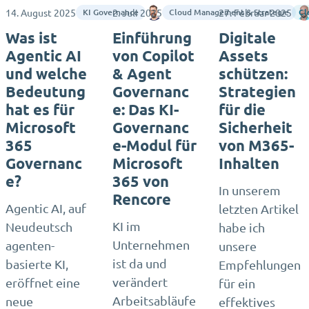
14. August 2025
2. Juli 2025
Matthias Einig
27. Februar 2025
KI Governance
Cloud Management & Strategie
Cl
Was ist
Einführung
Digitale
Agentic AI
von Copilot
Assets
und welche
& Agent
schützen:
Bedeutung
Governanc
Strategien
hat es für
e: Das KI-
für die
Microsoft
Governanc
Sicherheit
365
e-Modul für
von M365-
Governanc
Microsoft
Inhalten
e?
365 von
In unserem
Rencore
Agentic AI, auf
letzten Artikel
KI im
Neudeutsch
habe ich
Unternehmen
agenten-
unsere
ist da und
basierte KI,
Empfehlungen
verändert
eröffnet eine
für ein
Arbeitsabläufe
neue
effektives