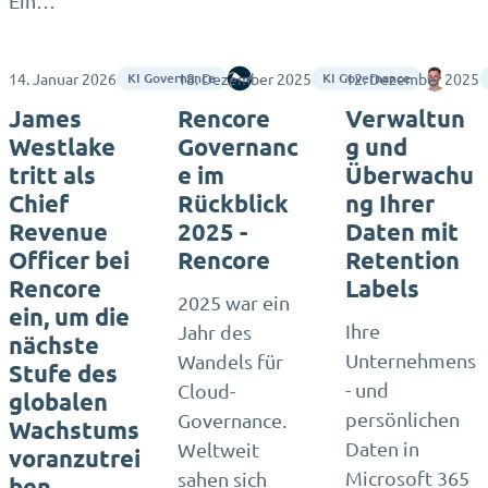
Ein…
14. Januar 2026
18. Dezember 2025
Rencore
12. Dezember 2025
Lee S
KI Governance
KI Governance
James
Rencore
Verwaltun
Westlake
Governanc
g und
tritt als
e im
Überwachu
Chief
Rückblick
ng Ihrer
Revenue
2025 -
Daten mit
Officer bei
Rencore
Retention
Rencore
Labels
2025 war ein
ein, um die
Ihre
Jahr des
nächste
Unternehmens
Wandels für
Stufe des
- und
Cloud-
globalen
persönlichen
Governance.
Wachstums
Daten in
Weltweit
voranzutrei
Microsoft 365
sahen sich
ben