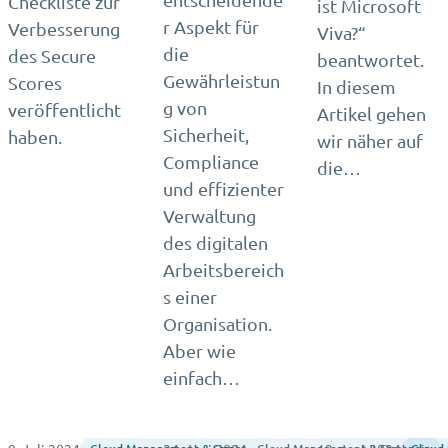
Checkliste zur
ist Microsoft
r Aspekt für
Verbesserung
Viva?“
die
des Secure
beantwortet.
Gewährleistun
Scores
In diesem
g von
veröffentlicht
Artikel gehen
Sicherheit,
haben.
wir näher auf
Compliance
die…
und effizienter
Verwaltung
des digitalen
Arbeitsbereich
s einer
Organisation.
Aber wie
einfach…