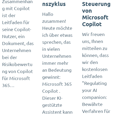
Zusammenhan
nszyklus
Steuerung
g mit Copilot
von
Hallo
ist der
Microsoft
zusammen!
Leitfaden für
Copilot
Heute möchte
seine Copilot-
Wir freuen
ich über etwas
Nutzer, ein
uns, Ihnen
sprechen, das
Dokument, das
mitteilen zu
in vielen
Unternehmen
können, dass
Unternehmen
bei der
wir den
immer mehr
Risikobewertu
kostenlosen
an Bedeutung
ng von Copilot
Leitfaden
gewinnt:
für Microsoft
"Regulating
Microsoft 365
365…
your AI
Copilot .
companion:
Dieser KI-
Bewährte
gestützte
Verfahren für
Assistent kann