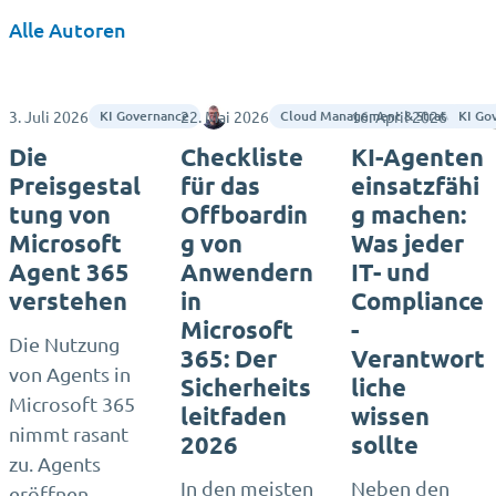
Alle Autoren
3. Juli 2026
22. Mai 2026
Jasper Oosterveld
16. April 2026
KI Governance
Cloud Management & Strategie
KI Go
Die
Checkliste
KI-Agenten
Preisgestal
für das
einsatzfähi
tung von
Offboardin
g machen:
Microsoft
g von
Was jeder
Agent 365
Anwendern
IT- und
verstehen
in
Compliance
Microsoft
-
Die Nutzung
365: Der
Verantwort
von Agents in
Sicherheits
liche
Microsoft 365
leitfaden
wissen
nimmt rasant
2026
sollte
zu. Agents
In den meisten
Neben den
eröffnen