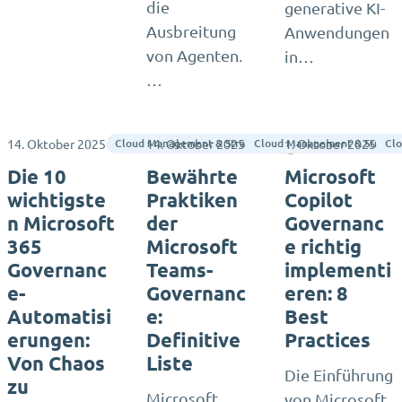
die
generative KI-
Ausbreitung
Anwendungen
von Agenten.
in…
…
14. Oktober 2025
14. Oktober 2025
1. Oktober 2025
Lee Sellen
Cloud Management & Strategie
Cloud Management & Strateg
Clo
Die 10
Bewährte
Microsoft
wichtigste
Praktiken
Copilot
n Microsoft
der
Governanc
365
Microsoft
e richtig
Governanc
Teams-
implementi
e-
Governanc
eren: 8
Automatisi
e:
Best
erungen:
Definitive
Practices
Von Chaos
Liste
Die Einführung
zu
Microsoft
von Microsoft