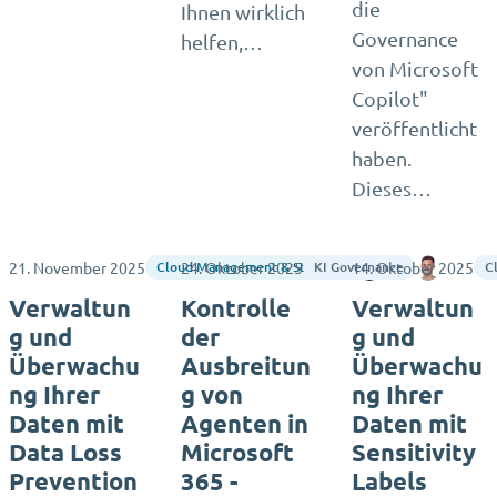
die
Ihnen wirklich
Governance
helfen,…
von Microsoft
Copilot"
veröffentlicht
haben.
Dieses…
21. November 2025
24. Oktober 2025
14. Oktober 2025
Jasper Oosterv
Lee Sel
Cloud Management & Strategy
KI Governance
C
Verwaltun
Kontrolle
Verwaltun
g und
der
g und
Überwachu
Ausbreitun
Überwachu
ng Ihrer
g von
ng Ihrer
Daten mit
Agenten in
Daten mit
Data Loss
Microsoft
Sensitivity
Prevention
365 -
Labels