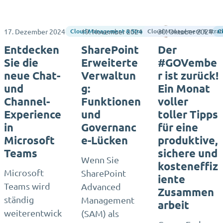
17. Dezember 2024
19. November 2024
30. Oktober 2024
Rene Vlieger
Cloud Management & Strategy
Cloud Management & Strat
C
Entdecken
SharePoint
Der
Sie die
Erweiterte
#GOVembe
neue Chat-
Verwaltun
r ist zurück!
und
g:
Ein Monat
Channel-
Funktionen
voller
Experience
und
toller Tipps
in
Governanc
für eine
Microsoft
e-Lücken
produktive,
Teams
sichere und
Wenn Sie
kosteneffiz
Microsoft
SharePoint
iente
Teams wird
Advanced
Zusammen
ständig
Management
arbeit
weiterentwick
(SAM) als