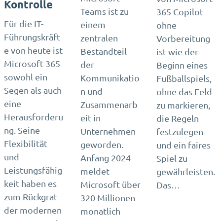
Kontrolle
Teams ist zu
365 Copilot
Für die IT-
einem
ohne
Führungskräft
zentralen
Vorbereitung
e von heute ist
Bestandteil
ist wie der
Microsoft 365
der
Beginn eines
sowohl ein
Kommunikatio
Fußballspiels,
Segen als auch
n und
ohne das Feld
eine
Zusammenarb
zu markieren,
Herausforderu
eit in
die Regeln
ng. Seine
Unternehmen
festzulegen
Flexibilität
geworden.
und ein faires
und
Anfang 2024
Spiel zu
Leistungsfähig
meldet
gewährleisten.
keit haben es
Microsoft über
Das…
zum Rückgrat
320 Millionen
der modernen
monatlich