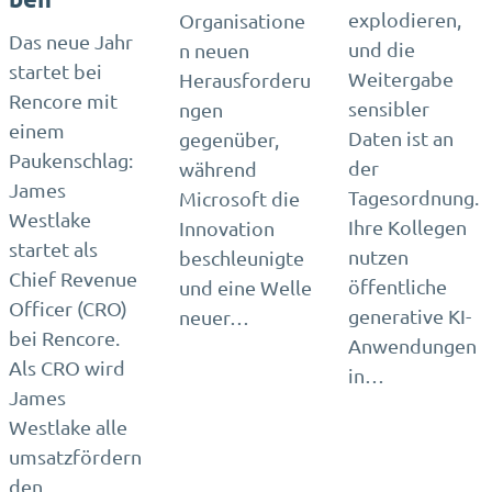
explodieren,
Organisatione
Das neue Jahr
und die
n neuen
startet bei
Weitergabe
Herausforderu
Rencore mit
sensibler
ngen
einem
Daten ist an
gegenüber,
Paukenschlag:
der
während
James
Tagesordnung.
Microsoft die
Westlake
Ihre Kollegen
Innovation
startet als
nutzen
beschleunigte
Chief Revenue
öffentliche
und eine Welle
Officer (CRO)
generative KI-
neuer…
bei Rencore.
Anwendungen
Als CRO wird
in…
James
Westlake alle
umsatzfördern
den