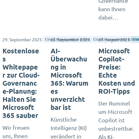
Governance
kann Ihnen
dabei…
29. September 2025
22. September 2025
27. August 2025
Lee Sellen
Cloud Management & Strategie
Cloud Management & Stra
Cl
Kostenlose
AI-
Microsoft
s
Überwachu
Copilot-
Whitepape
ng in
Preise:
r zur Cloud-
Microsoft
Echte
Governanc
365: Warum
Kosten und
e-Planung:
es
ROI-Tipps
Halten Sie
unverzicht
Der Rummel
Microsoft
bar ist
um Microsoft
365 sauber
Künstliche
Copilot ist
Wir freuen
Intelligenz (KI)
unbestreitbar.
uns, Ihnen
verändert in
Als KI-