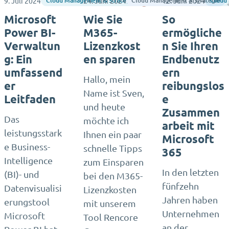
9. Juli 2024
24. Juni 2024
Lee Sellen
12. Juni 2024
Cloud Management & Strategy
Cloud Management & Strategie
Cloud
Microsoft
Wie Sie
So
Power BI-
M365-
ermögliche
Verwaltun
Lizenzkost
n Sie Ihren
g: Ein
en sparen
Endbenutz
umfassend
ern
Hallo, mein
er
reibungslos
Name ist Sven,
Leitfaden
e
und heute
Zusammen
Das
möchte ich
arbeit mit
leistungsstark
Ihnen ein paar
Microsoft
e Business-
schnelle Tipps
365
Intelligence
zum Einsparen
In den letzten
(BI)- und
bei den M365-
fünfzehn
Datenvisualisi
Lizenzkosten
Jahren haben
erungstool
mit unserem
Unternehmen
Microsoft
Tool Rencore
an der