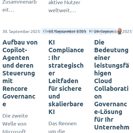
Zusammenarb
aktive Nutzer
eit…
weltweit.…
30. September 2025
30. September 2025
29. September 2025
Lee Sellen
Matth
Cloud Management & Strategie
KI Governance
Aufbau von
KI
Die
Copilot-
Compliance
Bedeutung
Agenten
: Ihr
einer
und deren
strategisch
leistungsfä
Steuerung
er
higen
mit
Leitfaden
Cloud
Rencore
für sichere
Collaborati
Governanc
und
on
e
skalierbare
Governanc
KI
e-Lösung
Die zweite
für Ihr
Das Rennen
Welle von
Unternehm
um die
Microsoft