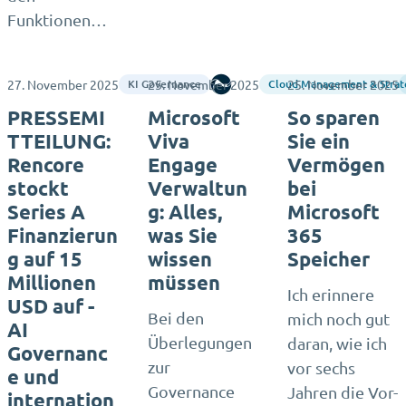
Funktionen…
27. November 2025
25. November 2025
Rencore
25. November 2025
KI Governance
Cloud Management & Strat
PRESSEMI
Microsoft
So sparen
TTEILUNG:
Viva
Sie ein
Rencore
Engage
Vermögen
stockt
Verwaltun
bei
Series A
g: Alles,
Microsoft
Finanzierun
was Sie
365
g auf 15
wissen
Speicher
Millionen
müssen
Ich erinnere
USD auf -
Bei den
mich noch gut
AI
Überlegungen
daran, wie ich
Governanc
zur
vor sechs
e und
Governance
Jahren die Vor-
internation