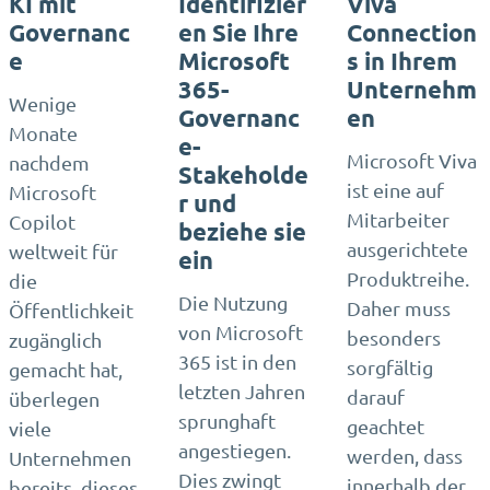
KI mit
Identifizier
Viva
Governanc
en Sie Ihre
Connection
e
Microsoft
s in Ihrem
365-
Unternehm
Wenige
Governanc
en
Monate
e-
Microsoft Viva
nachdem
Stakeholde
ist eine auf
Microsoft
r und
Mitarbeiter
Copilot
beziehe sie
ausgerichtete
weltweit für
ein
Produktreihe.
die
Die Nutzung
Daher muss
Öffentlichkeit
von Microsoft
besonders
zugänglich
365 ist in den
sorgfältig
gemacht hat,
letzten Jahren
darauf
überlegen
sprunghaft
geachtet
viele
angestiegen.
werden, dass
Unternehmen
Dies zwingt
innerhalb der
bereits, dieses