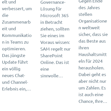
Gegen Ende
elt und
Governance-
des Jahres
verbessert, um
Lösung für
stellen
die
Microsoft 365
Organisatione
Zusammenarb
in Betracht
n weltweit
eit und
ziehen, sollten
sicher, dass sie
Kommunikatio
Sie eines im
das Beste aus
n in Teams zu
Voraus wissen:
ihren
optimieren.
SAM regelt nur
Haushaltsmitt
Das jüngste
SharePoint
eln für 2024
Update führt
Online. Das ist
herausholen.
ein völlig
eine
Dabei geht es
neues Chat-
sinnvolle…
aber nicht nur
und Channel-
um Zahlen. Es
Erlebnis ein,…
ist auch eine
Chance, Ihre…