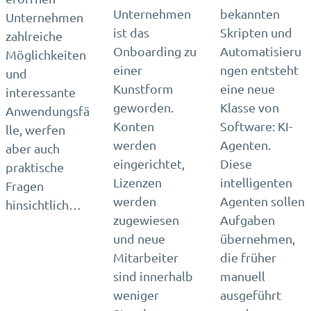
Unternehmen
bekannten
Unternehmen
ist das
Skripten und
zahlreiche
Onboarding zu
Automatisieru
Möglichkeiten
einer
ngen entsteht
und
Kunstform
eine neue
interessante
geworden.
Klasse von
Anwendungsfä
Konten
Software: KI-
lle, werfen
werden
Agenten.
aber auch
eingerichtet,
Diese
praktische
Lizenzen
intelligenten
Fragen
werden
Agenten sollen
hinsichtlich…
zugewiesen
Aufgaben
und neue
übernehmen,
Mitarbeiter
die früher
sind innerhalb
manuell
weniger
ausgeführt