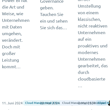
Power BI hat
Governance
Umstellung
die Art und
geben.
von einem
Weise, wie
Tauchen Sie
klassischen,
Unternehmen
ein und sehen
nicht reaktiven
mit Daten
Sie sich das…
Unternehmen
umgehen,
auf ein
verändert.
proaktives und
Doch mit
modernes
großer
Unternehmen
Leistung
gearbeitet, das
kommt…
durch
cloudbasierte
…
11. Juni 2024
28. Mai 2024
Liam Cleary
7. Mai 2024
Cloud Management & Strategy
Cloud Management & Strategie
Cloud M