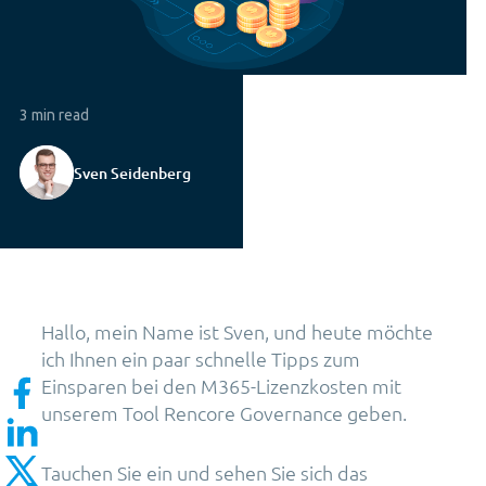
3 min read
Sven Seidenberg
Hallo, mein Name ist Sven, und heute möchte
ich Ihnen ein paar schnelle Tipps zum
Einsparen bei den M365-Lizenzkosten mit
unserem Tool Rencore Governance geben.
Tauchen Sie ein und sehen Sie sich das