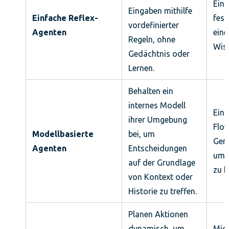
Ein 
Eingaben mithilfe
Einfache Reflex-
fes
vordefinierter
Agenten
eine
Regeln, ohne
Wiss
Gedächtnis oder
Lernen.
Behalten ein
internes Modell
Ein
ihrer Umgebung
Flow
Modellbasierte
bei, um
Gen
Agenten
Entscheidungen
um 
auf der Grundlage
zu 
von Kontext oder
Historie zu treffen.
Planen Aktionen
dynamisch, um
Micr