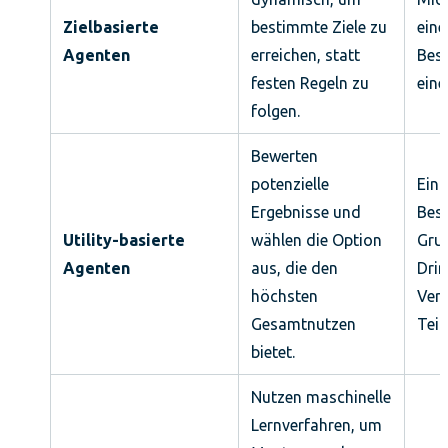
Zielbasierte
bestimmte Ziele zu
eine
Agenten
erreichen, statt
Bes
festen Regeln zu
ein
folgen.
Bewerten
potenzielle
Ein 
Ergebnisse und
Bes
Utility-basierte
wählen die Option
Gru
Agenten
aus, die den
Drin
höchsten
Verf
Gesamtnutzen
Teil
bietet.
Nutzen maschinelle
Lernverfahren, um