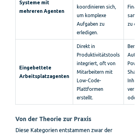
Systeme mit
koordinieren sich,
Fin
mehreren Agenten
um komplexe
samm
Aufgaben zu
zu e
erledigen.
Direkt in
Benu
Produktivitätstools
Aut
integriert, oft von
Pow
Eingebettete
Mitarbeitern mit
Shar
Arbeitsplatzagenten
Low-Code-
Inha
Plattformen
vera
erstellt.
oder
Von der Theorie zur Praxis
Diese Kategorien entstammen zwar der