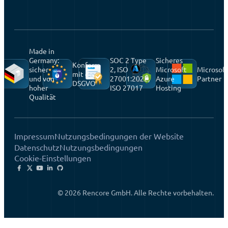
Made in
Germany:
SOC 2 Type
Sicheres
Konform
sicher
2, ISO
Microsoft
Microsoft
mit der
und von
27001:2022,
Azure
Partner
DSGVO
hoher
ISO 27017
Hosting
Qualität
Impressum
Nutzungsbedingungen der Website
Datenschutz
Nutzungsbedingungen
Cookie-Einstellungen
© 2026 Rencore GmbH. Alle Rechte vorbehalten.