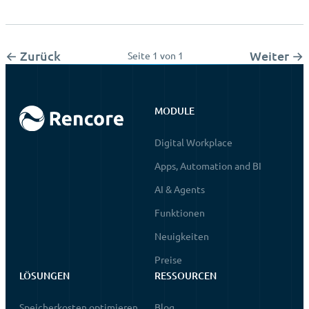
← Zurück
Weiter →
Seite 1 von 1
MODULE
Digital Workplace
Apps, Automation and BI
AI & Agents
Funktionen
Neuigkeiten
Preise
LÖSUNGEN
RESSOURCEN
Speicherkosten optimieren
Blog