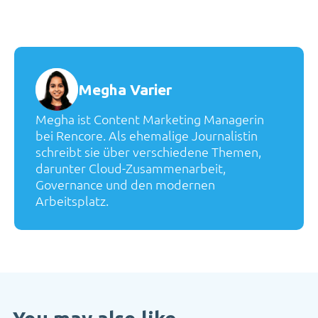
Megha Varier
Megha ist Content Marketing Managerin
bei Rencore. Als ehemalige Journalistin
schreibt sie über verschiedene Themen,
darunter Cloud-Zusammenarbeit,
Governance und den modernen
Arbeitsplatz.