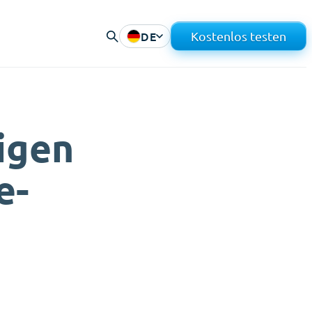
DE
Kostenlos testen
igen
e-