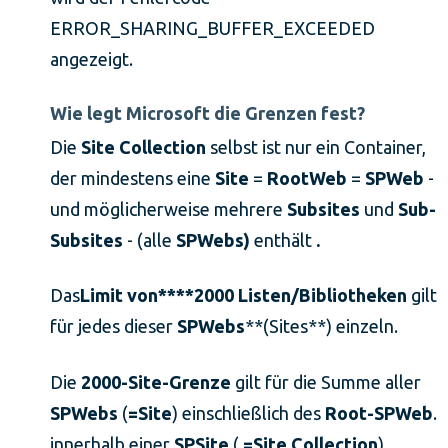
ERROR_SHARING_BUFFER_EXCEEDED
angezeigt.
Wie legt Microsoft die Grenzen fest?
Die
Site Collection
selbst ist nur ein Container,
der mindestens eine
Site
=
RootWeb
=
SPWeb
-
und möglicherweise mehrere
Subsites
und
Sub-
Subsites
- (alle
SPWebs)
enthält
.
Das
Limit von****2000 Listen/Bibliotheken
gilt
für jedes dieser
SPWebs
**(Sites**) einzeln.
Die
2000-Site-Grenze
gilt für die Summe aller
SPWebs
(
=Site
) einschließlich des
Root-SPWeb
.
innerhalb einer
SPSite
(
=Site Collection
).