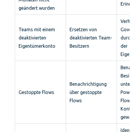
Erin
geändert wurden
Verhi
Teams mit einem
Ersetzen von
Gove
deaktivierten
deaktivierten Team-
durc
Eigentümerkonto
Besitzern
der
Eige
Benac
Besit
Benachrichtigung
unte
Gestoppte Flows
über gestoppte
Powe
Flows
Flow
Konti
gewäh
Ident