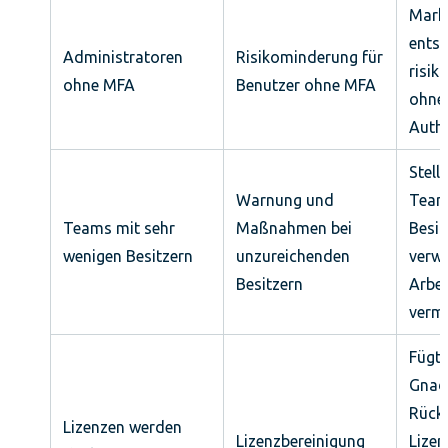
Marki
entsc
Administratoren
Risikominderung für
risik
ohne MFA
Benutzer ohne MFA
ohne 
Authe
Stell
Warnung und
Team
Teams mit sehr
Maßnahmen bei
Besit
wenigen Besitzern
unzureichenden
verwa
Besitzern
Arbei
verm
Fügt 
Gnade
Rück
Lizenzen werden
Lizenzbereinigung
Lizen