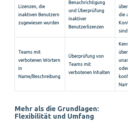
Benachrichtigung
Lizenzen, die
überp
und Überprüfung
inaktiven Benutzern
die a
inaktiver
zugewiesen wurden
Kont
Benutzerlizenzen
sind
Kenn
Teams mit
über
Überprüfung von
verbotenen Wörtern
unan
Teams mit
in
oder 
verbotenen Inhalten
Name/Beschreibung
konf
Name
Mehr als die Grundlagen:
Flexibilität und Umfang