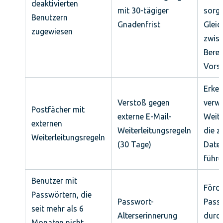
deaktivierten
mit 30-tägiger
sorgt
Benutzern
Gnadenfrist
Gleic
zugewiesen
zwis
Berei
Vorsi
Erke
Verstoß gegen
verwa
Postfächer mit
externe E-Mail-
Weite
externen
Weiterleitungsregeln
die z
Weiterleitungsregeln
(30 Tage)
Daten
führ
Benutzer mit
Förde
Passwörtern, die
Passwort-
Pass
seit mehr als 6
Alterserinnerung
durc
Monaten nicht