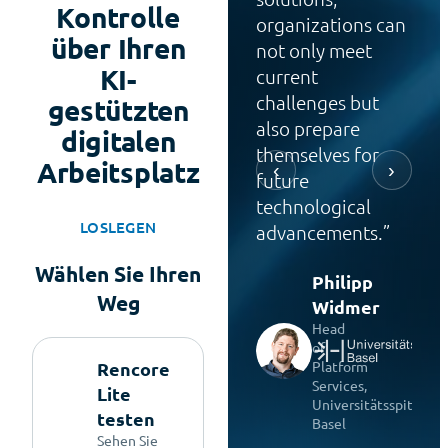
Kontrolle
organizations can
über Ihren
not only meet
KI-
current
challenges but
gestützten
also prepare
digitalen
themselves for
Arbeitsplatz
‹
›
future
technological
LOSLEGEN
advancements.
Wählen Sie Ihren
Philipp
Weg
Widmer
Head
of
Platform
Rencore
Services,
Lite
Universitätsspital
testen
Basel
Sehen Sie