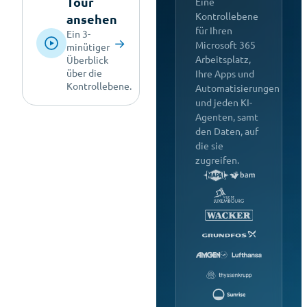
Tour
Eine
Kontrollebene
ansehen
für Ihren
Ein 3-
→
Microsoft 365
minütiger
Arbeitsplatz,
Überblick
über die
Ihre Apps und
Kontrollebene.
Automatisierungen
und jeden KI-
Agenten, samt
den Daten, auf
die sie
zugreifen.