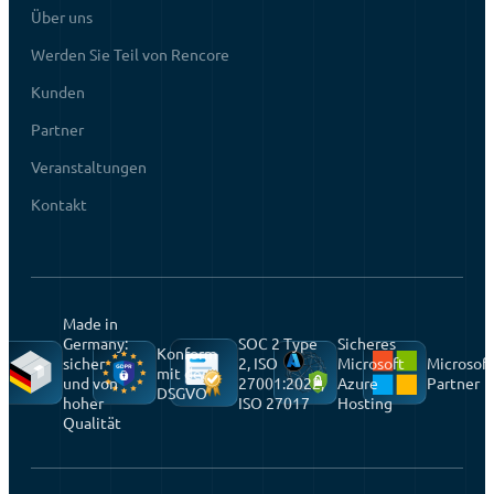
Über uns
Werden Sie Teil von Rencore
Kunden
Partner
Veranstaltungen
Kontakt
Made in
Germany:
SOC 2 Type
Sicheres
Konform
sicher
2, ISO
Microsoft
Microsoft
mit der
und von
27001:2022,
Azure
Partner
DSGVO
hoher
ISO 27017
Hosting
Qualität