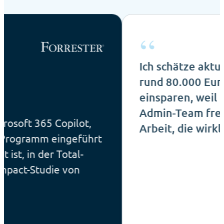
“
Ich schätze aktuell, da
rund 80.000 Euro pro 
einsparen, weil unser I
Admin-Team frei wird f
 365 Copilot,
Arbeit, die wirklich zäh
amm eingeführt
n der Total-
Studie von