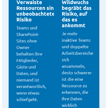
Verwaiste
Wildwuchs
Ressourcen sind
begräbt das
unbeobachtetes
Risiko, auf
Risiko
das es
ankommt
Teams und
Je mehr
SharePoint-
inaktive Teams
Sites ohne
und doppelte
Owner
Arbeitsbereiche
behalten ihre
sich
Mitglieder,
ansammeln,
Gäste und
desto schwerer
Daten, und
ist die eine
niemand ist
Ressource zu
verantwortlich,
erkennen, die
wenn etwas
Ihre Daten
schiefgeht.
wirklich