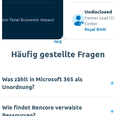
Ca
Undisclosed
Former Lead O365 Comp
tal Economic Impact
Center
Royal BAM
FAQ
Häufig gestellte Fragen
Was zählt in Microsoft 365 als
Unordnung?
Wie findet Rencore verwaiste
Ressourcen?