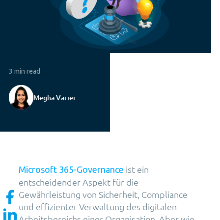
3 min read
Megha Varier
ist ein
Microsoft 365-Governance
entscheidender Aspekt für die
Gewährleistung von Sicherheit, Compliance
und effizienter Verwaltung des digitalen
Arbeitsbereichs einer Organisation. Aber wie