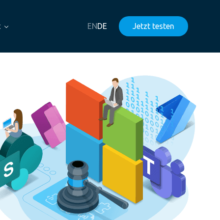
t
EN
DE
Jetzt testen