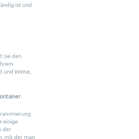
ändig ist und
t sie den
 Ihrem
rt und Weise,
.
ontainer
ogrammierung
e einige
b der
, mit der man