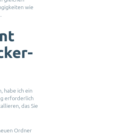
gigkeiten wie
.
nt
cker-
 habe ich ein
g erforderlich
llieren, das Sie
 neuen Ordner