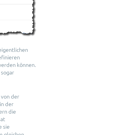
eigentlichen
efinieren
werden können.
 sogar
 von der
in der
ern die
hat
e sie
m gleichen