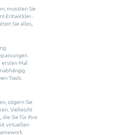
en, mussten Sie
nt-Entwickler-
ten Sie alles,
ung
-Anpassungen
 ersten Mal
Unabhängig
hen Tools
en, zögern Sie
en. Vielleicht
die Sie für Ihre
t virtuellen
 Framework