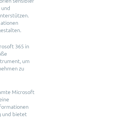
orien sensibler
 und
nterstützen.
mationen
gestalten.
rosoft 365 in
öße
nstrument, um
rnehmen zu
samte Microsoft
eine
nformationen
 und bietet