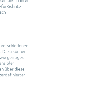
sten und in Ihrer
für-Schritt-
fach
e verschiedenen
t. Dazu können
wie geistiges
ensibler
en über diese
zerdefinierter