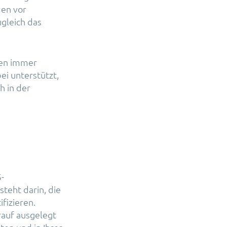
men vor
gleich das
ften immer
i unterstützt,
h in der
5-
teht darin, die
fizieren.
rauf ausgelegt