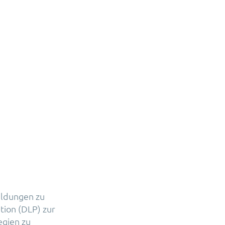
eldungen zu
ion (DLP) zur
egien zu