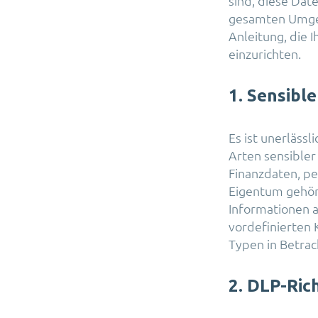
sind, diese Date
gesamten Umgebu
Anleitung, die 
einzurichten.
1. Sensible
Es ist unerläss
Arten sensible
Finanzdaten, pe
Eigentum gehöre
Informationen 
vordefinierten 
Typen in Betrac
2. DLP-Rich