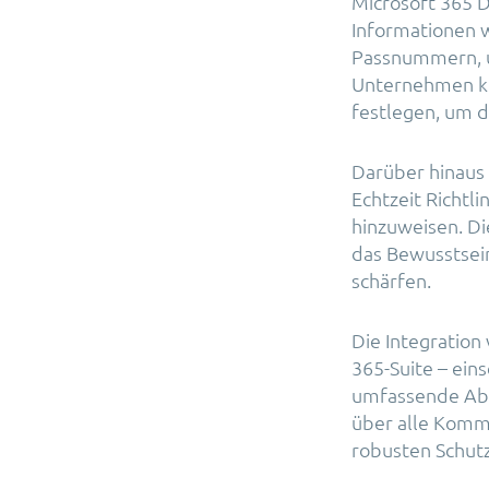
Microsoft 365 D
Informationen 
Passnummern, u
Unternehmen kö
festlegen, um d
Darüber hinaus 
Echtzeit Richtl
hinzuweisen. Di
das Bewusstsein
schärfen.
Die Integration
365-Suite – ein
umfassende Abde
über alle Komm
robusten Schutz