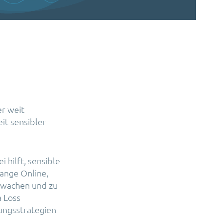
er weit
it sensibler
 hilft, sensible
hange Online,
erwachen und zu
a Loss
ungsstrategien