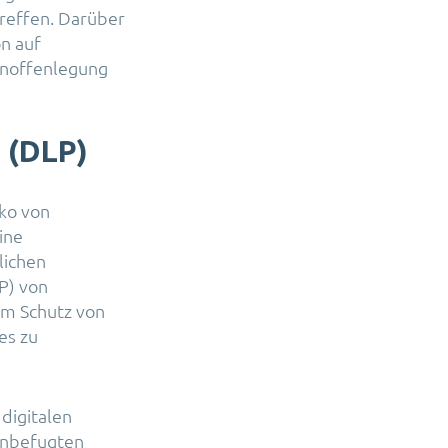
reffen. Darüber
n auf
tenoffenlegung
 (DLP)
ko von
ine
lichen
P) von
m Schutz von
es zu
 digitalen
unbefugten