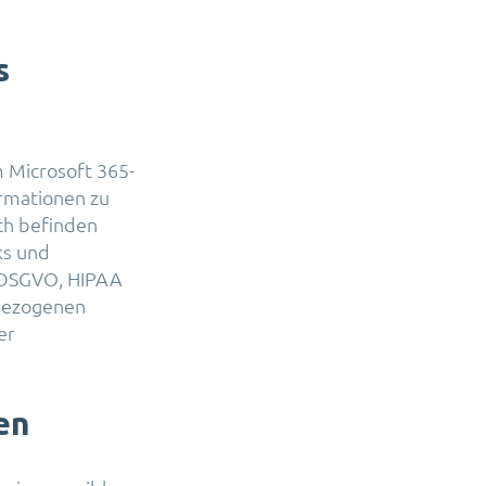
s
m Microsoft 365-
ormationen zu
ich befinden
ks und
r DSGVO, HIPAA
tbezogenen
er
en