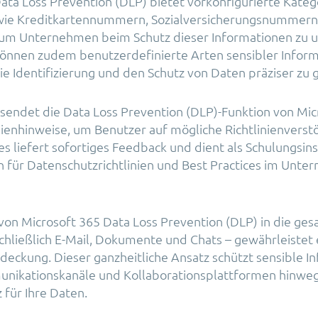
ata Loss Prevention (DLP) bietet vorkonfigurierte Kateg
wie Kreditkartennummern, Sozialversicherungsnummern
m Unternehmen beim Schutz dieser Informationen zu u
nnen zudem benutzerdefinierte Arten sensibler Infor
ie Identifizierung und den Schutz von Daten präziser zu 
sendet die Data Loss Prevention (DLP)-Funktion von Mic
inienhinweise, um Benutzer auf mögliche Richtlinienverst
es liefert sofortiges Feedback und dient als Schulungsi
 für Datenschutzrichtlinien und Best Practices im Unte
 von Microsoft 365 Data Loss Prevention (DLP) in die ge
schließlich E-Mail, Dokumente und Chats – gewährleistet 
ckung. Dieser ganzheitliche Ansatz schützt sensible I
unikationskanäle und Kollaborationsplattformen hinweg
 für Ihre Daten.