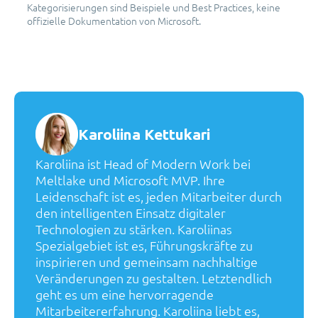
Kategorisierungen sind Beispiele und Best Practices, keine
offizielle Dokumentation von Microsoft.
Karoliina Kettukari
Karoliina ist Head of Modern Work bei
Meltlake und Microsoft MVP. Ihre
Leidenschaft ist es, jeden Mitarbeiter durch
den intelligenten Einsatz digitaler
Technologien zu stärken. Karoliinas
Spezialgebiet ist es, Führungskräfte zu
inspirieren und gemeinsam nachhaltige
Veränderungen zu gestalten. Letztendlich
geht es um eine hervorragende
Mitarbeitererfahrung. Karoliina liebt es,