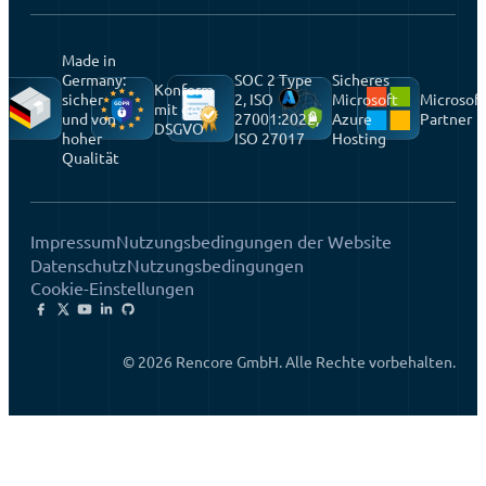
Made in
Germany:
SOC 2 Type
Sicheres
Konform
sicher
2, ISO
Microsoft
Microsoft
mit der
und von
27001:2022,
Azure
Partner
DSGVO
hoher
ISO 27017
Hosting
Qualität
Impressum
Nutzungsbedingungen der Website
Datenschutz
Nutzungsbedingungen
Cookie-Einstellungen
© 2026 Rencore GmbH. Alle Rechte vorbehalten.