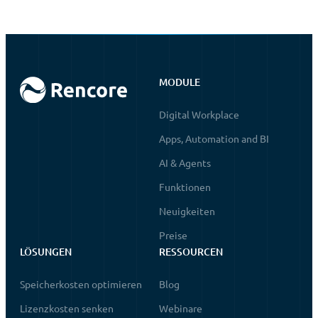
MODULE
Digital Workplace
Apps, Automation and BI
AI & Agents
Funktionen
Neuigkeiten
Preise
LÖSUNGEN
RESSOURCEN
Speicherkosten optimieren
Blog
Lizenzkosten senken
Webinare