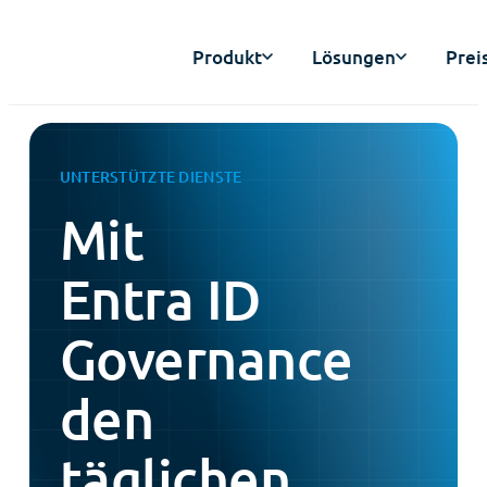
Produkt
Lösungen
Prei
UNTERSTÜTZTE DIENSTE
Mit
Entra ID
Governance
den
täglichen