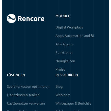
MODULE
Digital Workplace
Apps, Automation and BI
AI & Agents
Funktionen
Neuigkeiten
Preise
LÖSUNGEN
RESSOURCEN
Speicherkosten optimieren
Blog
Lizenzkosten senken
Webinare
Gastbenutzer verwalten
Whitepaper & Berichte