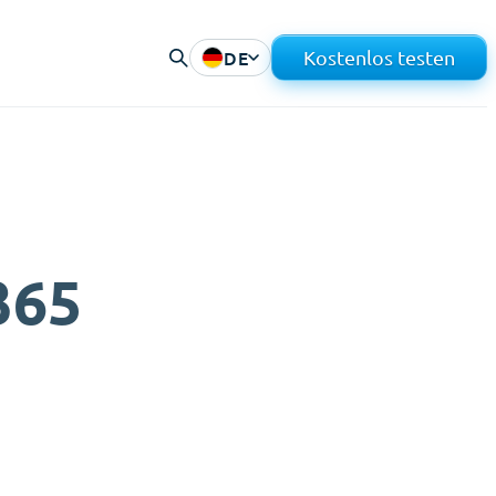
DE
Kostenlos testen
e
365